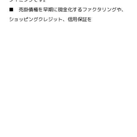
■ 売掛債権を早期に現金化するファクタリングや、
ショッピングクレジット、信用保証を
■ 組み合わせることで、従来よりも柔軟でスピーデ
ィーな資金繰りが可能になります。
■ ３ ■■■ 「自分にとっての合理性」を基準に
する ■■■
■ ソンクラーンで水をかけられて怒る人が、自分の
ルールだけで世界を測って
■ チャンスを逃しているように、資金調達の判断で
も「今までこうだったから」という
■ 慣習に縛られると、大きな機会損失につながりか
ねません。
■ 「今の市場環境で、自社のキャッシュフローに最