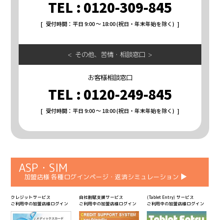
0120-309-845
ご入力は任意ですが、ご入力いただけない項目やご入力い
ただいた個人情報に漏れや誤りがあった場合、資料請求お
受付時間：平日 9:00 ～ 18:00 (祝日・年末年始を除く)
よびお問合せに対する回答が出来ない場合がございます。
その他
その他、苦情・相談窓口
本人が容易に認識できない方法による個人情報の取得は行
っておりません。
お客様相談窓口
0120-249-845
個人情報の取扱いに関する相談窓口
株式会社プライメックスキャピタル お客様相談窓口
受付時間：平日 9:00 ～ 18:00 (祝日・年末年始を除く)
〒541-0059
大阪市中央区博労町3-6-1 御堂筋エスジービル
8F
電話番号：➿ 0120-249-845
受付時間：平日 9:00～18:00 (祝日・年末年始を除く)
ASP・SIM
加盟店様 各種ログインページ・返済シミュレーション
クレジットサービス
自社割賦支援サービス
⟨Tablet Entry⟩ サービス
ご利用中の加盟店様ログイン
ご利用中の加盟店様ログイン
ご利用中の加盟店様ログイン