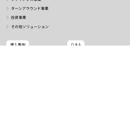
ターンアラウンド事業
投資事業
その他ソリューション
導入事例
Q & A
一般のお客様
会社案内
立替について
代表あいさつ
自社割賦について
会社概要
システムASPについて
バックオフィス業務について
加盟店様 ログイン
その他ソリューションについて
クレジットサービス
自社割賦支援サービス
⟨Tablet Entry⟩ ログイン
⟨Tablet Entry⟩ アプリ