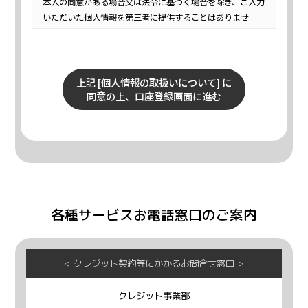
本人の同意がある場合又は法令に基づく場合を除き、ご入力
いただいた個人情報を第三者に提供することはありませ
ん。
個人情報の取扱いの委託
上記 2. の利用目的の達成に必要な範囲内において、ご提供
上記 [個人情報の取扱いについて] に
頂いた個人情報の取扱いを委託する場合があります。
同意の上、口座登録画面に進む
当社は、個人情報の取扱いを委託する場合、業務委託先に
よる個人情報の漏洩事故等がないよう、委託先の選定確認
ならびに個人情報の取扱いに関する契約を締結するなど、適
切な安全管理措置を講じます。
開示対象個人情報の開示等および問い合わせ窓口
当社は、当該資料請求により取得した開示対象個人情報の
各種サービスお電話窓口のご案内
利用目的の通知・開示・訂正または削除・利用の停止(以下
「開示等」といいます。)に応じます。
【開示等に関するお問い合わせ】
クレジット契約等にかかるお問合せ窓口
内部統制室 TEL：06-7639-1590
クレジット事業部
個人情報の取得に応じることの任意性