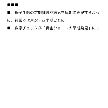
■■■
■ 母子手帳の定期健診が病気を早期に発見するよう
に、経営では月次・四半期ごとの
■ 数字チェックが「資金ショートの早期発見」につ
ながります。
■ 売上減少や仕入増加の兆候を早めに察知できれ
ば、ファクタリングやショッピング
■ クレジットなどの手段を適切なタイミングで活用
でき、資金繰りの悪化を未然に防げます。
■ ３ ■■■ 「共通言語」としての記録の標準
化 ■■■
■ 母子手帳が世界50カ国で使われているのは、誰が
見てもわかりやすい標準的な